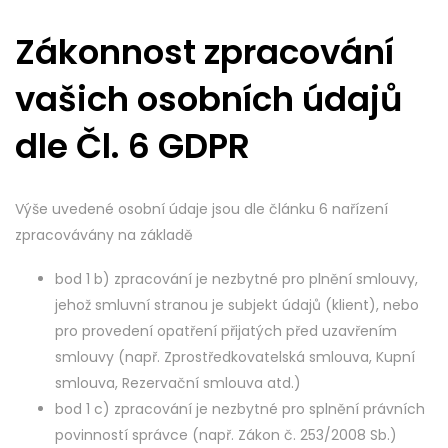
Zákonnost zpracování
vašich osobních údajů
dle Čl. 6 GDPR
Výše uvedené osobní údaje jsou dle článku 6 nařízení
zpracovávány na základě
bod 1 b) zpracování je nezbytné pro plnění smlouvy,
jehož smluvní stranou je subjekt údajů (klient), nebo
pro provedení opatření přijatých před uzavřením
smlouvy (např. Zprostředkovatelská smlouva, Kupní
smlouva, Rezervační smlouva atd.)
bod 1 c) zpracování je nezbytné pro splnění právních
povinností správce (např. Zákon č. 253/2008 Sb.)