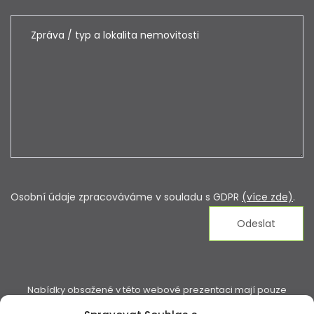
Osobní údaje zpracováváme v souladu s GDPR
(více zde)
.
Nabídky obsažené v této webové prezentaci mají pouze
informativní charakter. Naše inzerce není nabídkou ve smyslu §