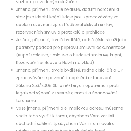
vazba k provedeným službám
Jméno, příjmení, trvalé bydliště, datum narození a
stav jako identifikační údaje jsou zpracovávány za
účelem uzavírání zprostředkovatelských smluv,
rezervačních smluv a protokolů o prohlídce
Jméno, příjmení, trvalé bydliště, rodné číslo slouží jako
potřebný podklad pro přípravu smluvní dokumentace
(Kupní smlouva, Smlouva o budoucí smlouvě kupní,
Rezervační smlouva a Návrh na vklad)
Jméno, příjmení, trvalé bydliště, rodné číslo, číslo OP
zpracováváme povinně k naplnění ustanovení
Zákona 253/2008 Sb. o některých opatřeních proti
legalizaci výnosů z trestné činnosti a financování
terorismu
Vaše jméno, příjmení a e-mailovou adresu můžeme
vedle toho využít k tomu, abychom Vám zasílali
obchodní sdělení, tj. abychom Vás informovali o
událostech, novinkách nebo službách, které